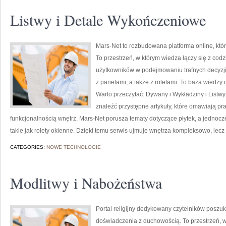
Listwy i Detale Wykończeniowe
Mars-Net to rozbudowana platforma online, któr
To przestrzeń, w którym wiedza łączy się z co
użytkowników w podejmowaniu trafnych decyzj
z panelami, a także z roletami. To baza wiedzy 
Warto przeczytać: Dywany i Wykładziny i Listw
znaleźć przystępne artykuły, które omawiają pr
funkcjonalnością wnętrz. Mars-Net porusza tematy dotyczące płytek, a jednoc
takie jak rolety okienne. Dzięki temu serwis ujmuje wnętrza kompleksowo, lecz
CATEGORIES:
NOWE TECHNOLOGIE
Modlitwy i Nabożeństwa
Portal religijny dedykowany czytelników poszu
doświadczenia z duchowością. To przestrzeń, w