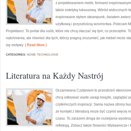
z projektowaniem mebli, formami inspirowanymi
także estetyką luksusową. Wśród widocznych t
inspirowane stylem steampunk, światem zwierzą
użytkową i przyszłością wzornictwa. Polecam Ma
Projektanci. To portal dla osób, które nie chcą otaczać się tym, co przeciętne. 
natchnienia, ale również dla tych, którzy pragną zrozumieć, jak mebel może st
się motywy
[ Read More ]
CATEGORIES:
NOWE TECHNOLOGIE
Literatura na Każdy Nastrój
Oczarowana Czytaniem to przestrzeń stworzone 
chcą odkrywać warte uwagi książki, zaglądać p
czytelniczych inspiracji. Sama nazwa strony bud
że kontakt z literaturą może być czymś więcej
czasu. To zarazem droga do rozwijania wyobraź
refleksją. Zobacz także Nowości Wydawnicze i Kl