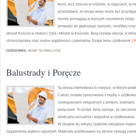
teorii, lecz obecna w rodzinie, w zajęciach, w
przedstawia, że droga wiary może być przystęp
stronie pomagają w lepszym rozumieniu religii. 
prowadzi do głębszego namysłu, modlitwy oraz
stronie Kościół w Historii i Dziś i Młodzi w Kościele. Blog rozwija obszar, w któr
chrześcijańska oraz realne wątpliwości czytelników. Dzięki temu użytkownik
[ 
CATEGORIES:
NOWE TECHNOLOGIE
Balustrady i Poręcze
Ta strona internetowa to miejsce, w którym prak
Całość została opracowana z myślą o użytkow
rozwiązaniami związanych z płotami, bramami, 
poręczami. To portal, który opisuje, że otocze
atrakcyjna wizualnie i wygodna w użytkowaniu.
W obrębie tej witryny czytelnik odnajdzie mate
zagadnienia wyboru ogrodzeń. Materiały publikowane na stronie opisują zarówn