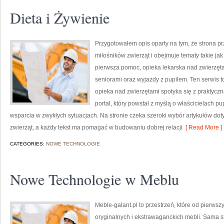
Dieta i Żywienie
Przygotowałem opis oparty na tym, że strona pr
miłośników zwierząt i obejmuje tematy takie jak 
pierwsza pomoc, opieka lekarska nad zwierzęta
seniorami oraz wyjazdy z pupilem. Ten serwis t
opieka nad zwierzętami spotyka się z praktyczn
portal, który powstał z myślą o właścicielach 
wsparcia w zwykłych sytuacjach. Na stronie czeka szeroki wybór artykułów do
zwierząt, a każdy tekst ma pomagać w budowaniu dobrej relacji
[ Read More ]
CATEGORIES:
NOWE TECHNOLOGIE
Nowe Technologie w Meblu
Meble-galant.pl to przestrzeń, które od pierwsz
oryginalnych i ekstrawaganckich mebli. Sama s