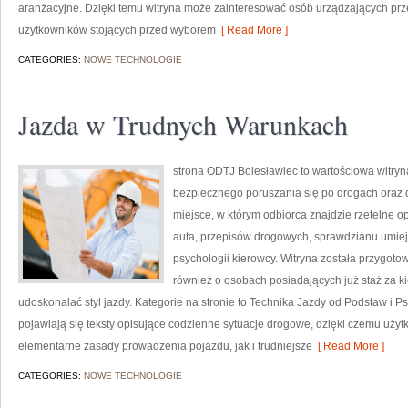
aranżacyjne. Dzięki temu witryna może zainteresować osób urządzających prz
użytkowników stojących przed wyborem
[ Read More ]
CATEGORIES:
NOWE TECHNOLOGIE
Jazda w Trudnych Warunkach
strona ODTJ Bolesławiec to wartościowa witryna
bezpiecznego poruszania się po drogach oraz 
miejsce, w którym odbiorca znajdzie rzetelne 
auta, przepisów drogowych, sprawdzianu umieję
psychologii kierowcy. Witryna została przygot
również o osobach posiadających już staż za k
udoskonalać styl jazdy. Kategorie na stronie to Technika Jazdy od Podstaw i P
pojawiają się teksty opisujące codzienne sytuacje drogowe, dzięki czemu uży
elementarne zasady prowadzenia pojazdu, jak i trudniejsze
[ Read More ]
CATEGORIES:
NOWE TECHNOLOGIE