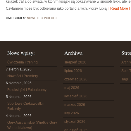
książek trafia do świata, w którym książki są pokazywane w sposób lekki, ale
Czytaniem może być odbierana jako portal dla tych, którzy lubią
[ Read More ]
CATEGORIES:
NOWE TECHNOLOGIE
Nowe wpisy:
Archiwa
Stro
Ćwiczenia i trening
sierpień 2026
Arch
7 sierpnia, 2026
lipiec 2026
Spis T
Nowości i Premiery
czerwiec 2026
Tagi
6 sierpnia, 2026
maj 2026
Fotoksiążki i Fotoalbumy
kwiecień 2026
5 sierpnia, 2026
Sportowe Ciekawostki i
marzec 2026
Rekordy
luty 2026
4 sierpnia, 2026
styczeń 2026
Góry Australijskie (Wielkie Góry
Wododziałowe)
grudzień 2025