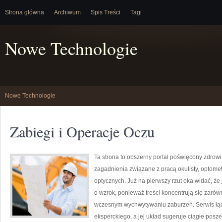
Strona główna
Archiwum
Spis Treści
Tagi
Nowe Technologie
Nowe Technologie
Zabiegi i Operacje Oczu
Ta strona to obszerny portal poświęcony zdrowi
zagadnienia związane z pracą okulisty, optome
optycznych. Już na pierwszy rzut oka widać, że
o wzrok, ponieważ treści koncentrują się zarów
wczesnym wychwytywaniu zaburzeń. Serwis łąc
eksperckiego, a jej układ sugeruje ciągłe pos