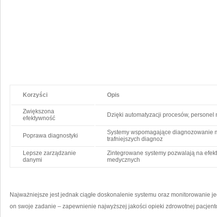
Korzyści
Opis
Zwiększona​
Dzięki automatyzacji procesów, personel
efektywność
Systemy wspomagające diagnozowanie‍ mog
Poprawa‍ diagnostyki
trafniejszych diagnoz
Lepsze zarządzanie
Zintegrowane ‌systemy pozwalają na efekt
danymi
medycznych
Najważniejsze jest jednak ciągłe doskonalenie systemu oraz monitorowanie ​je
on swoje zadanie – zapewnienie ⁣najwyższej jakości opieki zdrowotnej pacjen