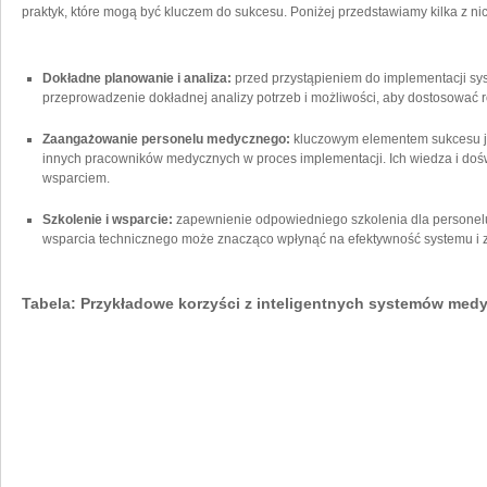
praktyk, które mogą być kluczem ‌do sukcesu. ⁣Poniżej‌ przedstawiamy kilka z ni
Dokładne ‍planowanie ‍i ⁣analiza:
przed przystąpieniem ‍do implementacji s
przeprowadzenie dokładnej analizy potrzeb i możliwości, aby ‍dostosować r
Zaangażowanie ⁢personelu medycznego:
kluczowym elementem sukcesu ‍je
⁢innych pracowników ‍medycznych ​w proces implementacji. Ich⁢ wiedza i 
wsparciem.
Szkolenie ‌i wsparcie:
zapewnienie odpowiedniego szkolenia dla personel
wsparcia ‍technicznego może​ znacząco wpłynąć na efektywność‍ systemu ⁢
Tabela: Przykładowe ⁣korzyści z inteligentnych systemów med