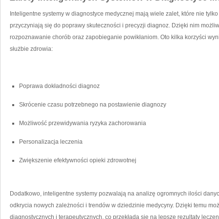
Inteligentne ⁢systemy w diagnostyce⁢ medycznej⁢ mają wiele zalet, które nie tylko 
przyczyniają⁣ się‍ do poprawy skuteczności ⁤i​ precyzji‌ diagnoz. Dzięki nim możl
rozpoznawanie⁤ chorób oraz zapobieganie powikłaniom. Oto kilka ⁤korzyści ‍wyn
służbie zdrowia:
Poprawa dokładności diagnoz
Skrócenie czasu potrzebnego na postawienie diagnozy
Możliwość przewidywania ryzyka zachorowania
Personalizacja leczenia
Zwiększenie efektywności opieki zdrowotnej
Dodatkowo, inteligentne systemy pozwalają na analizę ogromnych ilości dan
odkrycia nowych​ zależności i trendów w dziedzinie medycyny. Dzięki temu możl
‍diagnostycznych ​i terapeutycznych, co‍ przekłada się na⁤ lepsze rezultaty lecze