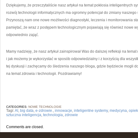
Dziękujemy, że przeczytaliście nasz artykuł na temat pokłosia inteligentnych sy
rozwój ⁣technologii informatycznych ma ogromny potencjał do⁤ zmiany naszego 
Przynoszą nam one nowe możliwości‍ diagnostyki, leczenia i monitorowania st
pamiętać, ‌że ⁤wraz z‍ postępem technologicznym pojawiają​ się również⁣ nowe w
odpowiednio zająć.
Mamy⁤ nadzieję,⁢ że nasz artykuł zainspirował‌ Was do dalszej refleksji na temat⁢
i jak‍ możemy ​je wykorzystać w sposób ​odpowiedzialny i z korzyścią dla wszys
tej dyskusji ⁣i zachęcamy​ do⁢ śledzenia naszego⁤ bloga,‌ gdzie będziecie mogli d
na⁢ temat zdrowia i technologii. Pozdrawiamy!
CATEGORIES:
NOWE TECHNOLOGIE
Tagi:
AI
,
big data
,
e-zdrowie.
,
innowacje
,
inteligentne systemy
,
medycyna
,
opie
sztuczna inteligencja
,
technologia
,
zdrowie
Comments are closed.