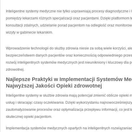
Inteligentne systemy‌ medyczne nie tylko usprawniają procesy diagnostyczne i 
pomiędzy lekarzami różnych⁤ specjalizacji oraz pacjentami.​ Dzięki platformo
konsultacji‍ zdalnych, udzielanie porad pacjentom na odległość oraz monitoro
wizyty w gabinecie lekarskim.
Wprowadzenie technologii do służby zdrowia ‌niesie za sobą wiele⁤ korzyści, ⁤
bezpieczeństwem danych pacjentów oraz koniecznością odpowiedniego przes
rozwój inteligentnych systemów ​medycznych jest nieunikniony‍ i kluczowy​ dla p
zdrowotnej.
Najlepsze Praktyki ‌w Implementacji‌ Systemów M
Najwyższej Jakości Opieki zdrowotnej
Inteligentne systemy w służbie zdrowia mają potencjał zmienić‌ oblicze opieki
usług ⁣i skracając czasy oczekiwania. Dzięki ⁢wykorzystaniu najnowocześniejszyc
zautomatyzowanie procesów oraz optymalizacja przepływu ​informacji, co jest
skutecznej opieki pacjentom.
Implementacja systemów medycznych opartych ⁣na inteligentnych‍ rozwiązania