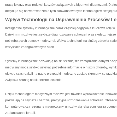
pracą lekarzy oraz redukcji⁢ kosztów związanych z błędnymi diagnozami. Dlate
decyduje się na wprowadzenie tych zaawansowanych ‌technologii w swojej pra
Wpływ Technologii na Usprawnienie Procesów Le
Inteligentne systemy informatyczne coraz częściej odgrywają kluczową rolę w‍
Dzięki nim możliwe jest szybsze‍ diagnozowanie schorzeń oraz​ skuteczniejsz
potrzebujących pomocy⁤ medycznej.⁤ Wpływ technologii na ‍służbę zdrowia staje s
wszystkich zaangażowanych stron.
Systemy informatyczne pozwalają na skuteczniejsze zarządzanie danymi​ pacjent
medyczny mogą szybko uzyskać potrzebne ‌informacje o historii choroby, wyn
efekcie⁤ czas reakcji na nagłe przypadki medyczne zostaje skrócony, ​co przekła
zwiększa szansę na⁢ skuteczne leczenie.
Dzięki⁣ technologiom medycznym ⁤możliwe jest ​również wprowadzenie innowac
pozwalają na szybsze i bardziej precyzyjne ‌rozpoznawanie schorzeń. Obrazowa
komputerowa czy‌ rezonans magnetyczny, umożliwiają lekarzom lepszą ocenę s
zaplanowanie terapii.