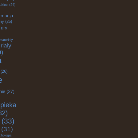
dzieci
(24)
rmacja
zny
(26)
gry
materiały
riały
0)
a
(26)
e
nie
(27)
pieka
32)
(33)
(31)
chologia