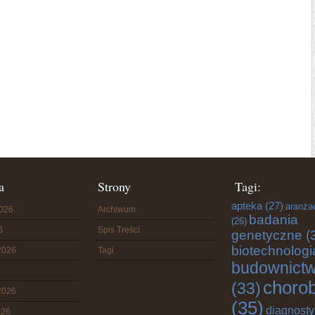
a
Strony
Tagi:
apteka
(27)
aranża
2026
Archiwum
badania
(26)
6
Spis Treści
genetyczne
(
biotechnologi
2026
Tagi
budownict
choro
(33)
2026
(35)
diagnost
026