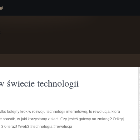
gi
e
 świecie technologii
ylko kolejny krok w rozwoju technologii internetowej, to rewolucja, która
e sposób, w jaki korzystamy z sieci. Czy jesteś gotowy na zmianę? Odkryj
 3.0 teraz! #web3 #technologia #rewolucja