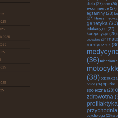
dieta
(27)
dom
(26)
e-commerce
(27)
egzaminy
(28)
fa
026
(27)
fitness medyc
2025
genetyka
(30)
edukacyjne
(27)
2025
korepetycje
(28)
ik 2025
mate
budowlane
(24)
medyczne
(3
2025
medycyn
2025
(36)
5
mieszkanie
motocykl
2025
(38)
odchudza
2025
opieka
ogród
(26)
o
społeczna
(28)
025
zdrowotna
(
profilaktyka
przychodnia
psychologia
(26)
psy