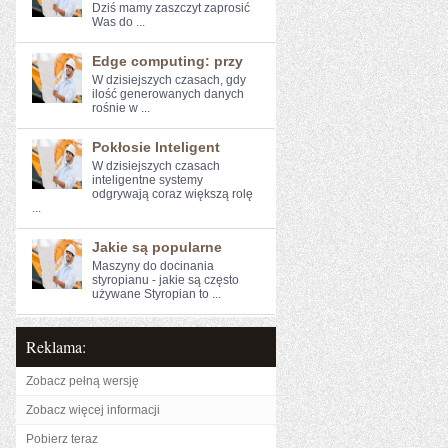
Dziś mamy zaszczyt zaprosić
Was do ...
Edge computing: przy
W dzisiejszych czasach, gdy
ilość‌ generowanych danych
rośnie w ...
Pokłosie Inteligent
W dzisiejszych czasach
inteligentne systemy
⁢odgrywają coraz większą rolę
...
Jakie są popularne
Maszyny do docinania
styropianu - jakie są często
używane Styropian to ...
Reklama:
Zobacz pełną wersję
Zobacz więcej informacji
Pobierz teraz