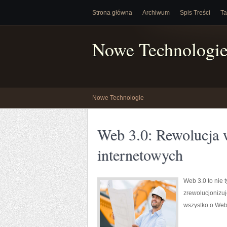
Strona główna
Archiwum
Spis Treści
Ta
Nowe Technologi
Nowe Technologie
Web 3.0: Rewolucja w
internetowych
Web 3.0 to nie t
zrewolucjonizuj
wszystko o Web