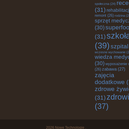
rece
społeczna
(24)
(31)
rehabilitac
remont
(26)
rodzina
(2
sprzęt medyc
superfo
(30)
szkoł
(31)
(39)
szpital
wczesne wychowanie
(2
wiedza medy
(30)
wyposażenie 
zabawa
(27)
(26)
zajęcia
dodatkowe
(
zdrowe żywi
zdrow
(31)
(37)
2026
Nowe Technologie
.