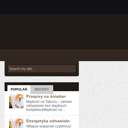
POPULAR
RECENT
Przepisy na śniadan
Mądrość na Talerzu – zdrowe
odżywianie bez zbędnych
komplikacjiMądrość na ...
Energetyka odnawialn
Witajcie wspaniali czytelnicy!