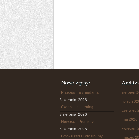
Nowe wpisy:
Archiw
Przepisy na śniadania
sierpień 
8 sierpnia, 2026
lipiec 202
Ćwiczenia i trening
czerwiec 
7 sierpnia, 2026
maj 2026
Nowości i Premiery
kwiecień 
6 sierpnia, 2026
Fotoksiążki i Fotoalbumy
marzec 2