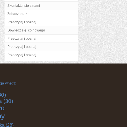
Skontaktuj się z nami
Zobacz teraz
Przeczytaj i poznaj
Dowiedz się, co nowego
Przeczytaj i poznaj
Przeczytaj i poznaj
Przeczytaj i poznaj
cja wnętrz
30)
a
(30)
wo
by
yka
(28)