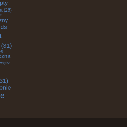
pty
ja
(28)
4)
zny
ods
a
(31)
4)
czna
wnętrz
31)
enie
ie