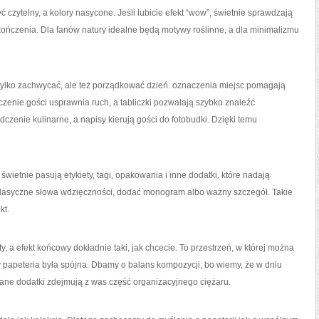
 czytelny, a kolory nasycone. Jeśli lubicie efekt “wow”, świetnie sprawdzają
ykończenia. Dla fanów natury idealne będą motywy roślinne, a dla minimalizmu
tylko zachwycać, ale też porządkować dzień. oznaczenia miejsc pomagają
czenie gości usprawnia ruch, a tabliczki pozwalają szybko znaleźć
zenie kulinarne, a napisy kierują gości do fotobudki. Dzięki temu
ietnie pasują etykiety, tagi, opakowania i inne dodatki, które nadają
klasyczne słowa wdzięczności, dodać monogram albo ważny szczegół. Takie
kt.
y, a efekt końcowy dokładnie taki, jak chcecie. To przestrzeń, w której można
 papeteria była spójna. Dbamy o balans kompozycji, bo wiemy, że w dniu
wane dodatki zdejmują z was część organizacyjnego ciężaru.