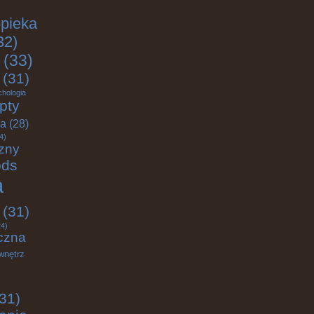
pieka
32)
(33)
(31)
chologia
pty
ja
(28)
4)
zny
ods
a
(31)
4)
czna
wnętrz
31)