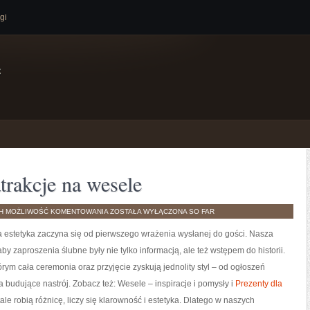
gi
e
trakcje na wesele
OPRAWA
TH
MOŻLIWOŚĆ KOMENTOWANIA
ZOSTAŁA WYŁĄCZONA
SO FAR
MUZYCZNA
I
ta estetyka zaczyna się od pierwszego wrażenia wysłanej do gości. Nasza
ATRAKCJE
NA
WESELE
aby zaproszenia ślubne były nie tylko informacją, ale też wstępem do historii.
órym cała ceremonia oraz przyjęcie zyskują jednolity styl – od ogłoszeń
ia budujące nastrój. Zobacz też: Wesele – inspiracje i pomysły i
Prezenty dla
ale robią różnicę, liczy się klarowność i estetyka. Dlatego w naszych