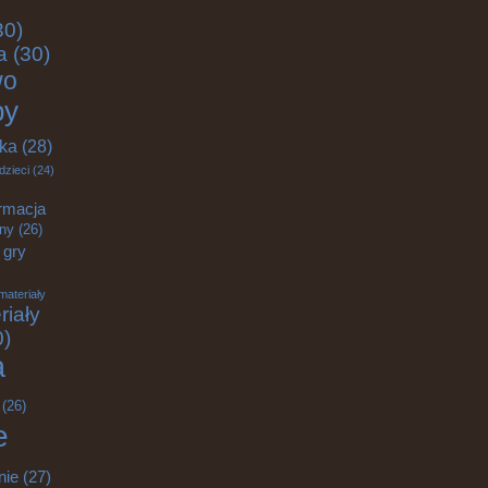
30)
a
(30)
wo
by
yka
(28)
dzieci
(24)
rmacja
zny
(26)
gry
materiały
riały
0)
a
(26)
e
nie
(27)