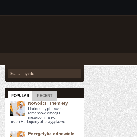
POPULAR
RECENT
Nowości i Premiery
Harlequiny.pl – świat
romansów, emocji i
niezapomnianych
historiiHarlequiny.pl to wyjątkowe ...
Energetyka odnawialn