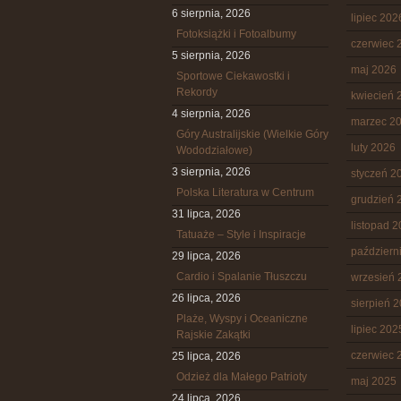
6 sierpnia, 2026
lipiec 202
Fotoksiążki i Fotoalbumy
czerwiec 
5 sierpnia, 2026
maj 2026
Sportowe Ciekawostki i
Rekordy
kwiecień 
4 sierpnia, 2026
marzec 2
Góry Australijskie (Wielkie Góry
luty 2026
Wododziałowe)
3 sierpnia, 2026
styczeń 2
Polska Literatura w Centrum
grudzień 
31 lipca, 2026
listopad 
Tatuaże – Style i Inspiracje
październ
29 lipca, 2026
Cardio i Spalanie Tłuszczu
wrzesień 
26 lipca, 2026
sierpień 
Plaże, Wyspy i Oceaniczne
lipiec 202
Rajskie Zakątki
czerwiec 
25 lipca, 2026
Odzież dla Małego Patrioty
maj 2025
24 lipca, 2026