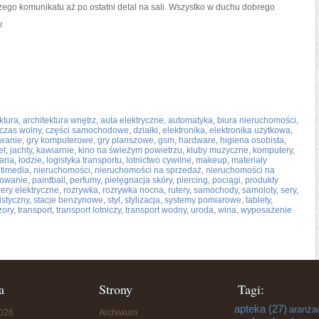
ego komunikatu aż po ostatni detal na sali. Wszystko w duchu dobrego
.
ktura
,
architektura wnętrz
,
auta elektryczne
,
automatyka
,
biura nieruchomości
,
czas wolny
,
części samochodowe
,
działki
,
elektronika
,
elektronika użytkowa
,
wanie
,
gry komputerowe
,
gry planszowe
,
gsm
,
hardware
,
higiena osobista
,
et
,
jachty
,
kawiarnie
,
kino na świeżym powietrzu
,
kluby muzyczne
,
komputery
,
aria
,
łodzie
,
logistyka transportu
,
lotnictwo cywilne
,
makeup
,
materiały
timedia
,
nieruchomości
,
nieruchomości na sprzedaż
,
nieruchomości na
owanie
,
paintball
,
perfumy
,
pielęgnacja skóry
,
piercing
,
pociągi
,
produkty
ery elektryczne
,
rozrywka
,
rozrywka nocna
,
rutery
,
samochody
,
samoloty
,
sery
,
istyczny
,
stacje benzynowe
,
styl
,
stylizacja
,
systemy pomiarowe
,
tablety
,
zory
,
transport
,
transport lotniczy
,
transport wodny
,
uroda
,
wina
,
wyposażenie
a
Strony
Tagi:
apteka
(27)
aranża
2026
Archiwum