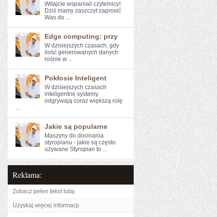
Witajcie wspaniali czytelnicy!
Dziś mamy zaszczyt zaprosić
Was do ...
Edge computing: przy
W dzisiejszych czasach, gdy
ilość‌ generowanych danych
rośnie w ...
Pokłosie Inteligent
W dzisiejszych czasach
inteligentne systemy
⁢odgrywają coraz większą rolę
...
Jakie są popularne
Maszyny do docinania
styropianu - jakie są często
używane Styropian to ...
Reklama:
Zobacz pełen tekst tutaj
Uzyskaj więcej informacji