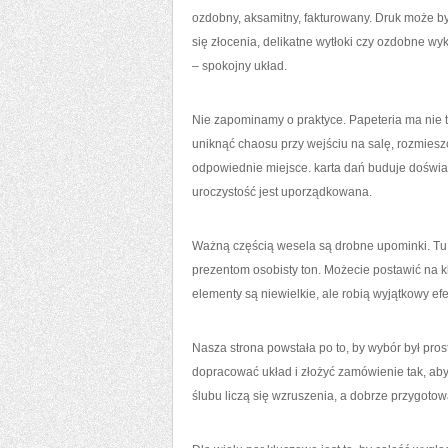
ozdobny, aksamitny, fakturowany. Druk może być
się złocenia, delikatne wytłoki czy ozdobne w
– spokojny układ.
Nie zapominamy o praktyce. Papeteria ma nie 
uniknąć chaosu przy wejściu na salę, rozmiesz
odpowiednie miejsce. karta dań buduje doświadc
uroczystość jest uporządkowana.
Ważną częścią wesela są drobne upominki. Tu św
prezentom osobisty ton. Możecie postawić na 
elementy są niewielkie, ale robią wyjątkowy efe
Nasza strona powstała po to, by wybór był prost
dopracować układ i złożyć zamówienie tak, aby
ślubu liczą się wzruszenia, a dobrze przygoto