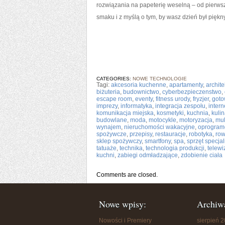
rozwiązania na papeterię weselną – od pierwsz
smaku i z myślą o tym, by wasz dzień był piękny
CATEGORIES:
NOWE TECHNOLOGIE
Tagi:
akcesoria kuchenne
,
apartamenty
,
archite
biżuteria
,
budownictwo
,
cyberbezpieczenstwo
,
escape room
,
eventy
,
fitness urody
,
fryzjer
,
goto
imprezy
,
informatyka
,
integracja zespołu
,
intern
komunikacja miejska
,
kosmetyki
,
kuchnia
,
kulin
budowlane
,
moda
,
motocykle
,
motoryzacja
,
mul
wynajem
,
nieruchomości wakacyjne
,
oprogram
spożywcze
,
przepisy
,
restauracje
,
robotyka
,
row
sklep spożywczy
,
smartfony
,
spa
,
sprzęt specjal
tatuaże
,
technika
,
technologia produkcji
,
telewi
kuchni
,
zabiegi odmładzające
,
zdobienie ciała
Comments are closed.
Nowe wpisy:
Archiw
Nowości i Premiery
sierpień 