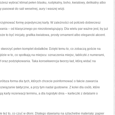
żesz wybrać klimat pełen blasku, rustykalny, boho, kwiatowy, delikatny albo
 pasował do sali weselnej, aury i waszej wizji.
przyjmować formę pojedynczej karty. W zależności od potrzeb dobierzesz
łowania – od klasycznego po niezobowiązujący. Dla wielu par ważne jest, by już
 to być inicjały, grafika kwiatowa, prosty ornament albo elegancki akcent.
o stworzyć pełen komplet dodatków. Dzięki temu to, co zobaczą goście na
jdzie w to, co spotkają na miejscu: oznaczenia miejsc, tabliczki z numerami,
ef oraz podziękowania. Taka konsekwencja tworzy ład, którą widać na
rótsza forma dla tych, których chcecie poinformować o fakcie zawarcia
związanie taktyczne, a przy tym nadal gustowne. Z kolei dla osób, które
karty rezerwacji terminu, a dla logistyki dnia – karteczki z detalami o
le też to, co czuć w dłoni. Dlatego stawiamy na szlachetne materiały: papier