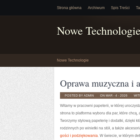
Strona główna
Archiwum
Spis Treści
Ta
Nowe Technologi
Nowe Technologie
Oprawa muzyczna i a
POSTED BY ADMIN
ON MAR - 4 - 2026
WI
Witamy w pracowni papeterii, w której uroczys
strona to platforma wyboru dla par, które chcą, 
Tworzymy stylową papeterię i dodatki, dzięki kt
rodzinnych po winietki na stół, a także akcesor
gości i podziękowania
. W świecie, w którym det