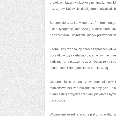
projektach łączymy klasykę z minimalizmem. Mo
oszczędny. Każdy styl da się dopracować tak, by
Sercem oferty są karty zaproszeń, które mogą 
układ, typografię, kolorystykę, a także sformu
na zaproszeniu wybrzmiał motyw przewodni: może
Zadbaliśmy też o to, by oprócz zaproszeń łatw
początku – czyli karta zaproszeń – płynnie prze
karty menu, rozsadzenie gości, oznaczenia str
fotografiach i którą goście po prostu czują.
Osobne miejsce zajmują zawiadomienia, czyli k
małżeństwa bez zapraszania na przyjęcie. To ro
planują datę z wyprzedzeniem, przydatne bywają 
transporcie.
W papeterii weselnej ważne jest to, co widać, a