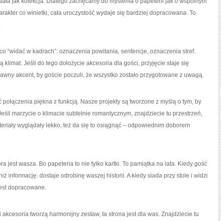
ądała jak kolekcja. Dlatego zachęcamy do myślenia o papeterii jak o wspólnym
rakter co winietki, cała uroczystość wydaje się bardziej dopracowana. To
.
o “widać w kadrach”: oznaczenia powitania, sentencje, oznaczenia stref.
 klimat. Jeśli do tego dołożycie akcesoria dla gości, przyjęcie staje się
awny akcent, by goście poczuli, że wszystko zostało przygotowane z uwagą.
ć połączenia piękna z funkcją. Nasze projekty są tworzone z myślą o tym, by
Jeśli marzycie o klimacie subtelnie romantycznym, znajdziecie tu przestrzeń,
eriały wyglądały lekko, też da się to osiągnąć – odpowiednim doborem
a jest wasza. Bo papeteria to nie tylko kartki. To pamiątka na lata. Kiedy gość
ż informację: dostaje odrobinę waszej historii. A kiedy siada przy stole i widzi
jest dopracowane.
 akcesoria tworzą harmonijny zestaw, ta strona jest dla was. Znajdziecie tu