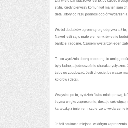
Dla wielu par kluczowe jest to, by całość wygl
stylu. Kiedy pierwszy komunikat ma ten sam cha
detal, który od razu podnosi odbiór wydarzenia
Wśród dodatków ogromną rolę odgrywa też to, c
Nawet jeśli są to małe elementy, świetnie budują
bardziej radosne. Czasem wystarczy jeden zab
To, co wyróżnia dobrą papeterię, to umiejętnoś
były ładne, a jednocześnie charakterystyczne. 
żeby go zbudować. Jeśli chcecie, by wasze mat
kolorów i detali.
Wszystko po to, by dzień ślubu miał oprawę, któr
trzyma w ręku zaproszenie, dostaje coś więcej ni
karteczkę z imieniem, czuje, że to wydarzenie 
Jeżeli szukacie miejsca, w którym zaproszenia i