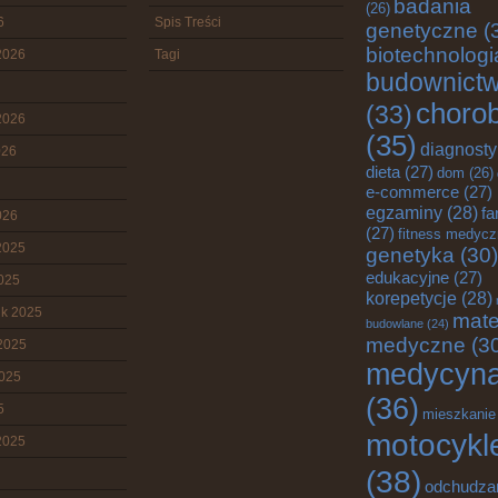
badania
(26)
6
Spis Treści
genetyczne
(
biotechnologi
2026
Tagi
budownict
choro
(33)
2026
(35)
diagnost
026
dieta
(27)
dom
(26)
e-commerce
(27)
egzaminy
(28)
fa
026
(27)
fitness medyc
2025
genetyka
(30)
edukacyjne
(27)
2025
korepetycje
(28)
ik 2025
mate
budowlane
(24)
medyczne
(3
2025
medycyn
2025
(36)
5
mieszkanie
motocykl
2025
(38)
odchudza