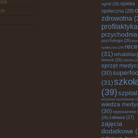
2025
opieka
ogród
(26)
o
społeczna
(28)
025
zdrowotna
(
profilaktyka
przychodnia
psychologia
(26)
psy
rece
społeczna
(24)
(31)
rehabilitac
remont
(26)
rodzina
(2
sprzęt medyc
superfo
(30)
szkoł
(31)
(39)
szpital
wczesne wychowanie
(2
wiedza medy
(30)
wyposażenie 
zabawa
(27)
(26)
zajęcia
dodatkowe
(