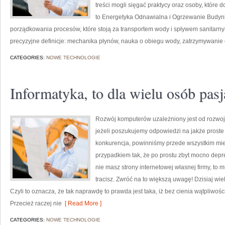
treści mogli sięgać praktycy oraz osoby, które
to Energetyka Odnawialna i Ogrzewanie Budynk
porządkowania procesów, które stoją za transportem wody i spływem sanitarny
precyzyjne definicje: mechanika płynów, nauka o obiegu wody, zatrzymywanie
CATEGORIES:
NOWE TECHNOLOGIE
Informatyka, to dla wielu osób pasj
Rozwój komputerów uzależniony jest od rozwoj
jeżeli poszukujemy odpowiedzi na jakże proste
konkurencja, powinniśmy przede wszystkim mie
przypadkiem tak, że po prostu zbyt mocno depr
nie masz strony internetowej własnej firmy, t
tracisz. Zwróć na to większą uwagę! Dzisiaj wiel
Czyli to oznacza, że tak naprawdę to prawda jest taka, iż bez cienia wątpliwośc
Przecież raczej nie
[ Read More ]
CATEGORIES:
NOWE TECHNOLOGIE