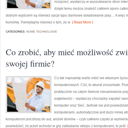
rozejrzeć, wystarczy w wyszukiwarce stron int
dzięki temu można znaleźć całkiem sporo całk
dobrym wyjściem są również opcje typu darmowe doładowanie play… A więc 
komórkę. Pamiętajmy również o tym, że w
[ Read More ]
CATEGORIES:
NOWE TECHNOLOGIE
Co zrobić, aby mieć możliwość zw
swojej firmie?
Co tak naprawdę warto robić we własnym życiu?
komputerowych. Cóż, to akurat zrozumiałe. Przec
praktycznie na całym świecie niesamowicie pop
wątpliwości – wystarczy chociażby zapytać swo
komputer oraz Sieć. Jednak nie jest powiedzia
komputerami, automatycznie jest dużo mniej atr
komputerom jest bliżej do aut, aniżeli domów – czyli całkiem często je wymi
powiedzieć, że jeżeli wchodzi w grę zakładanie sklepu z komputerami, to jeśli
[