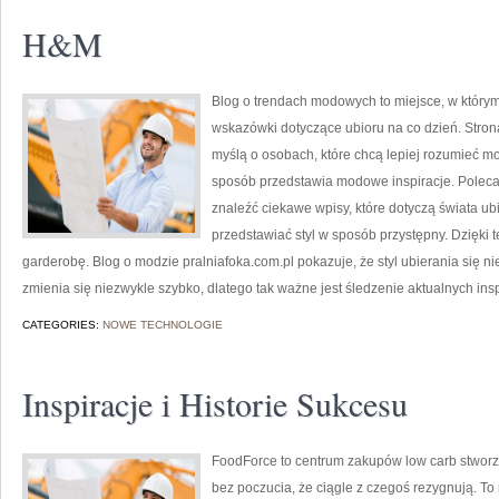
H&M
Blog o trendach modowych to miejsce, w którym
wskazówki dotyczące ubioru na co dzień. Strona
myślą o osobach, które chcą lepiej rozumieć m
sposób przedstawia modowe inspiracje. Polecam
znaleźć ciekawe wpisy, które dotyczą świata ubio
przedstawiać styl w sposób przystępny. Dzięki 
garderobę. Blog o modzie pralniafoka.com.pl pokazuje, że styl ubierania się ni
zmienia się niezwykle szybko, dlatego tak ważne jest śledzenie aktualnych insp
CATEGORIES:
NOWE TECHNOLOGIE
Inspiracje i Historie Sukcesu
FoodForce to centrum zakupów low carb stworzo
bez poczucia, że ciągle z czegoś rezygnują. To