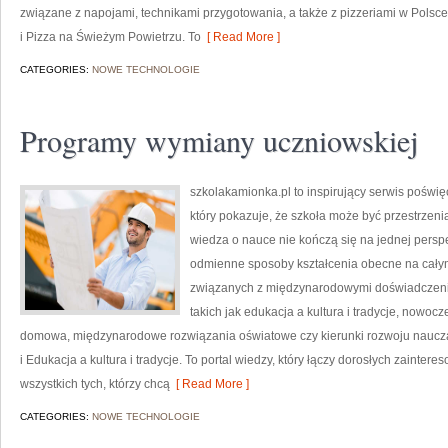
związane z napojami, technikami przygotowania, a także z pizzeriami w Polsce
i Pizza na Świeżym Powietrzu. To
[ Read More ]
CATEGORIES:
NOWE TECHNOLOGIE
Programy wymiany uczniowskiej
szkolakamionka.pl to inspirujący serwis poś
który pokazuje, że szkoła może być przestrzeni
wiedza o nauce nie kończą się na jednej perspe
odmienne sposoby kształcenia obecne na całym
związanych z międzynarodowymi doświadczenia
takich jak edukacja a kultura i tradycje, nowo
domowa, międzynarodowe rozwiązania oświatowe czy kierunki rozwoju nauczan
i Edukacja a kultura i tradycje. To portal wiedzy, który łączy dorosłych zaint
wszystkich tych, którzy chcą
[ Read More ]
CATEGORIES:
NOWE TECHNOLOGIE