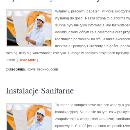
Witamy w pracowni papeterii, w której uroczyst
wysłanej do gości. Nasza strona to platforma wy
ślubne były nie tylko informacją, ale też wstępe
dodatki, dzięki którym cała ceremonia oraz przyj
rodzinnych po winietki na stół, a także akcesor
inspiracje i pomysły i Prezenty dla gości i pod
różnicę, liczy się klarowność i estetyka. Dlatego w naszych projektach łączy
klimat
[ Read More ]
CATEGORIES:
NOWE TECHNOLOGIE
Instalacje Sanitarne
Ta strona to kompleksowe miejsce wiedzy o gos
kanalizacyjnej. Skupia się na tym, co w praktyc
zaopatrzenia w wodę, sieci kanalizacji sanita
opadowych. Całość jest opisana w sposób rzecz