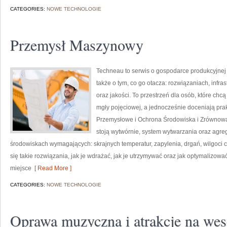
CATEGORIES:
NOWE TECHNOLOGIE
Przemysł Maszynowy
Techneau to serwis o gospodarce produkcyjnej
także o tym, co go otacza: rozwiązaniach, infrast
oraz jakości. To przestrzeń dla osób, które c
mgły pojęciowej, a jednocześnie doceniają prak
Przemysłowe i Ochrona Środowiska i Zrównow
stoją wytwórnie, system wytwarzania oraz agreg
środowiskach wymagających: skrajnych temperatur, zapylenia, drgań, wilgoci c
się takie rozwiązania, jak je wdrażać, jak je utrzymywać oraz jak optymalizo
miejsce
[ Read More ]
CATEGORIES:
NOWE TECHNOLOGIE
Oprawa muzyczna i atrakcje na wes