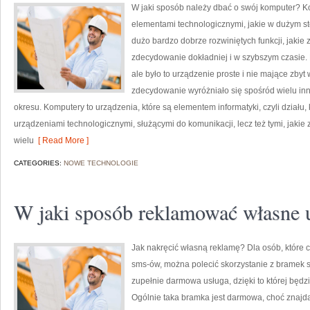
W jaki sposób należy dbać o swój komputer? K
elementami technologicznymi, jakie w dużym st
dużo bardzo dobrze rozwiniętych funkcji, jaki
zdecydowanie dokładniej i w szybszym czasie. 
ale było to urządzenie proste i nie mające zbyt
zdecydowanie wyróżniało się spośród wielu i
okresu. Komputery to urządzenia, które są elementem informatyki, czyli działu, 
urządzeniami technologicznymi, służącymi do komunikacji, lecz też tymi, jakie
wielu
[ Read More ]
CATEGORIES:
NOWE TECHNOLOGIE
W jaki sposób reklamować własne 
Jak nakręcić własną reklamę? Dla osób, które c
sms-ów, można polecić skorzystanie z bramek s
zupełnie darmowa usługa, dzięki to której będz
Ogólnie taka bramka jest darmowa, choć znajdą 