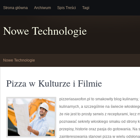
Strona główna
Archiwum
Spis Treści
Tagi
Nowe Technologie
Nowe Technologie
Pizza w Kulturze i Filmie
pizzeriasaxofon.pl to smakowity blog kulinarny, 
kulinarnych, a szczególnie na świecie włoskieg
że nie jest to prosty serwis z recepturami, lecz
poznawać sekrety włoskiego smaku od strony kul
przepisy, historie oraz pasja do gotowania. Na 
zainteresowania stanowi pizza w wielu odsłonac