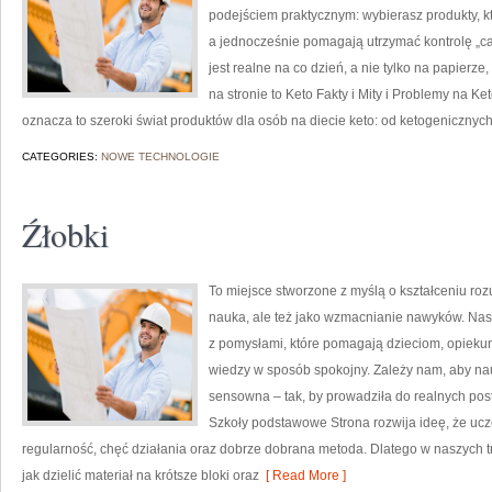
podejściem praktycznym: wybierasz produkty, któ
a jednocześnie pomagają utrzymać kontrolę „car
jest realne na co dzień, a nie tylko na papierze
na stronie to Keto Fakty i Mity i Problemy na Ke
oznacza to szeroki świat produktów dla osób na diecie keto: od ketogenicznych
CATEGORIES:
NOWE TECHNOLOGIE
Źłobki
To miejsce stworzone z myślą o kształceniu rozu
nauka, ale też jako wzmacnianie nawyków. Nas
z pomysłami, które pomagają dzieciom, opiek
wiedzy w sposób spokojny. Zależy nam, aby nau
sensowna – tak, by prowadziła do realnych pos
Szkoły podstawowe Strona rozwija ideę, że uczen
regularność, chęć działania oraz dobrze dobrana metoda. Dlatego w naszych 
jak dzielić materiał na krótsze bloki oraz
[ Read More ]