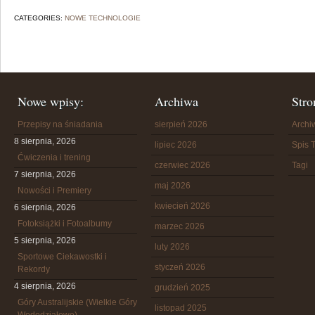
CATEGORIES:
NOWE TECHNOLOGIE
Nowe wpisy:
Archiwa
Stro
Przepisy na śniadania
sierpień 2026
Arch
8 sierpnia, 2026
lipiec 2026
Spis T
Ćwiczenia i trening
czerwiec 2026
Tagi
7 sierpnia, 2026
maj 2026
Nowości i Premiery
kwiecień 2026
6 sierpnia, 2026
Fotoksiążki i Fotoalbumy
marzec 2026
5 sierpnia, 2026
luty 2026
Sportowe Ciekawostki i
styczeń 2026
Rekordy
4 sierpnia, 2026
grudzień 2025
Góry Australijskie (Wielkie Góry
listopad 2025